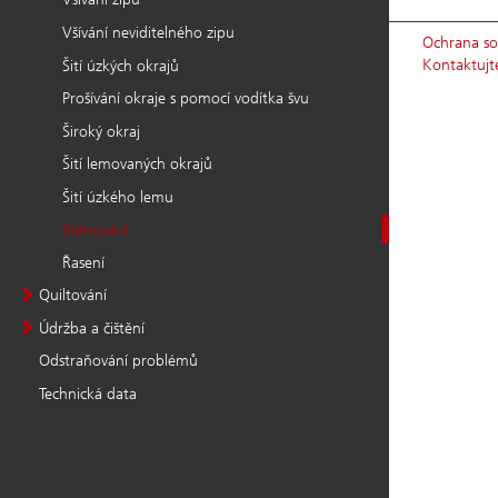
Všívání neviditelného zipu
Šití úzkých okrajů
Prošívání okraje s pomocí vodítka švu
Široký okraj
Šití lemovaných okrajů
Šití úzkého lemu
Stehování
Řasení
Quiltování
Údržba a čištění
Odstraňování problémů
Technická data