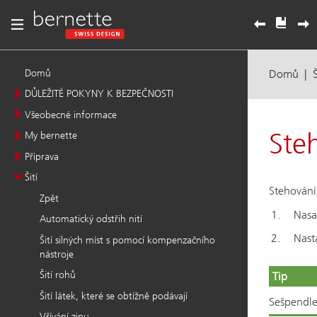
Domů
DŮLEŽITÉ POKYNY K BEZPEČNOSTI
Všeobecné informace
My bernette
Příprava
Šití
Zpět
Automatický odstřih nití
Šití silných míst s pomocí kompenzačního
nástroje
Šití rohů
Šití látek, které se obtížně podávají
Všívání zipu