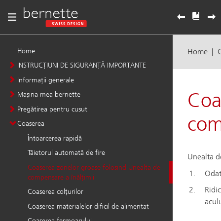
Home
INSTRUCȚIUNI DE SIGURANȚĂ IMPORTANTE
Informații generale
Mașina mea bernette
Pregătirea pentru cusut
Coaserea
Întoarcerea rapidă
Tăietorul automată de fire
Coaserea zonelor groase folosind Unealta de
compensare a înălțimii
Coaserea colțurilor
Coaserea materialelor dificil de alimentat
Coaserea fermoarului